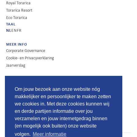
Royal Torarica
Torarica Resort
Eco Torarica
TAAL
NL
EN
FR
MEER INFO
Corporate Governance
Cookie- en Privacyverklaring
Jaarverslag
CONTACT
Mr.L.J. Rietbergplein 1
Om jouw bezoek aan onze website nóg
P.O. Box 1514
makkelijker en persoonlijker te maken zetten
Paramaribo
we cookies in. Met deze cookies kunnen wij
Suriname
en derde partijen informatie over jou
South America
verzamelen en jouw internetgedrag binnen
T: +597 471500
E: reservations@torarica.com
(en mogelijk ook buiten) onze website
volgen.
Meer informatie