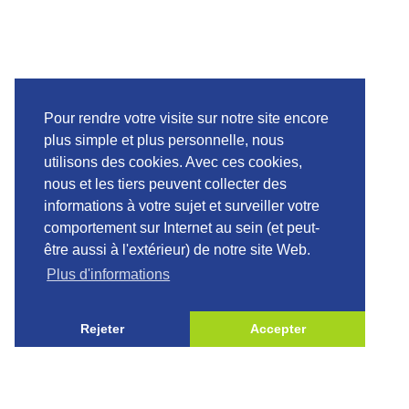
Un havre de paix où chaque client peut s’immerger
pleinement dans la sérénité de la nature. L’Eco Torarica vous
procure ce havre de paix. Inauguré en 1997, cet hôtel
écologique offre une oasis naturelle avec son jardin
Pour rendre votre visite sur notre site encore
verdoyant, sa faune et son charme colonial. Se promener du
plus simple et plus personnelle, nous
côté de la piscine devient une expérience sensorielle dans ce
utilisons des cookies. Avec ces cookies,
cadre serein.
nous et les tiers peuvent collecter des
informations à votre sujet et surveiller votre
comportement sur Internet au sein (et peut-
être aussi à l'extérieur) de notre site Web.
ROYAL TORARICA
Plus d'informations
Redéfinir le luxe
Rejeter
Accepter
Le Royal Torarica est l’hôtel le plus élégant du groupe
Torarica. Cet hôtel est né de l’ambition d’offrir aux gens des
affaires et aux vacanciers éclairés une expérience qui comble